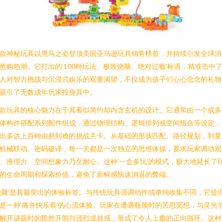
款神秘玩具以黑马之姿登顶美国亚马逊玩具销售榜首，并持续引发全球消
抢购热潮。它打出的‘100种玩法、极致烧脑、绝对过瘾’标语，精准击中
人对智力挑战与沉浸式娱乐的双重渴望，不仅成为孩子们心心念念的礼物
吸引了无数成年玩家投身其中。
款玩具的核心魅力在于其看似简约却内含玄机的设计。它通常由一个或多
体构件搭配系列配件组成，通过物理结构、逻辑排列或空间组合等设定，
出多达上百种由易到难的挑战关卡。从基础的形状匹配、路径规划，到复
机械联动、密码破译，每一关都是一次独立的思维体操，要求玩家调动观
、推理力、空间想象力乃至耐心。这种‘一盒多玩’的模式，极大地延长了
的生命周期和探索价值，避免了新鲜感快速消退的弊端。
烧脑’是其最突出的体验标签。与传统玩具强调动作或单纯收集不同，它提
是一种‘痛并快乐着’的心流体验。玩家在遭遇瓶颈时的苦思冥想，与灵光
解开谜题时的豁然开朗与强烈成就感，形成了令人上瘾的正向循环。这种