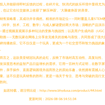
投入并能获得即时反馈的过程，在碎片化、快消式的娱乐环境中显得尤为
，也让它在社交媒体上收获了‘解压神器’、‘大脑健身器’的美誉。
销售策略看，其成功并非偶然。精准的市场定位——同时覆盖儿童STEM
（科学、技术、工程、数学）与成人解谜爱好两大市场；清晰的产品演示
—通过视频直观展示多种玩法的变换与挑战性；以及用户生成内容（UGC
助推——无数玩家在网络上分享攻克难关的攻略与喜悦，共同形成了强大
碑传播效应。它不仅仅是一个玩具，更成为一个社交货币和智力挑战的象
。
而言之，这款美亚销冠玩具的走红，反映了市场对高互动性、高复玩性、
发深度思考的益智产品日益增长的需求。它用一百种方式证明，在数字屏
外，亲手操作、直面逻辑困境并战而胜之的原始乐趣，依然拥有震撼人心
量。这不仅是玩具销售的胜利，更是一场关于专注、思考与突破的流行文
胜利。
如若转载，请注明出处：http://www.bhydusa.com/product/44.html
更新时间：2026-08-06 14:51:34